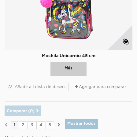
Mochila Unicornio 45 cm
Más
Añadir a la lista de deseos
Agregar para comparar
Comparar (
0
)
Mostrar todos
1
2
3
4
5