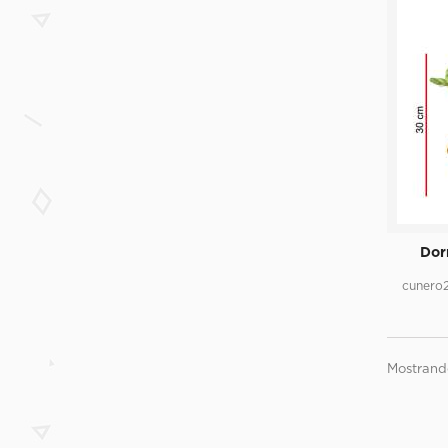
Dor
cunero
Mostrando