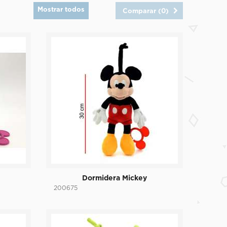
Mostrar todos
Comparar (
0
)
Dormidera Mickey
200675