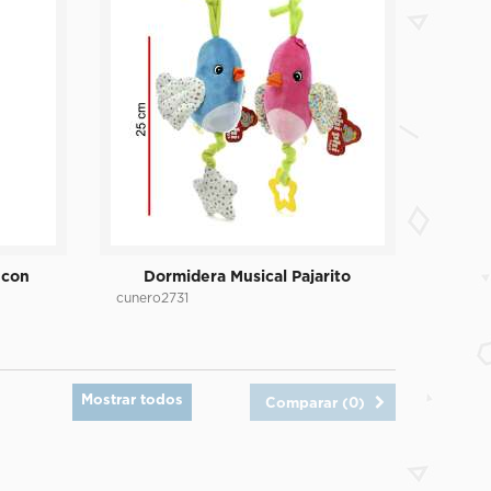
 con
Dormidera Musical Pajarito
cunero2731
Mostrar todos
Comparar (
0
)