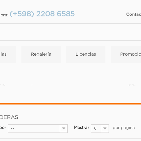
(+598) 2208 6585
Contac
hora:
las
Regalería
Licencias
Promocio
IDERAS
por
Mostrar
por página
--
6