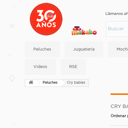
Llámanos a
Peluches
Juguetería
Mochi
Videos
RSE
Peluches
Cry babies
CRY B
Ordenar 