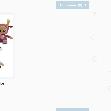
Comparar (
0
)
los