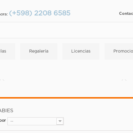
(+598) 2208 6585
Contac
hora:
las
Regalería
Licencias
Promocio
ABIES
por
--