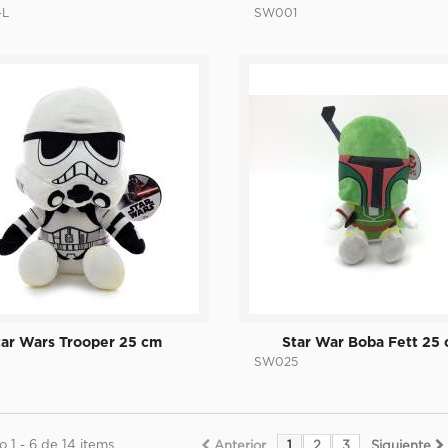
-L
SW001
tar Wars Trooper 25 cm
Star War Boba Fett 25
6
SW025
 1 - 6 de 14 items
Anterior
1
2
3
Siguiente