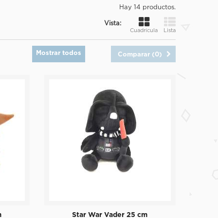
Hay 14 productos.
Vista:
Cuadrícula
Lista
Mostrar todos
Comparar (
0
)
m
Star War Vader 25 cm