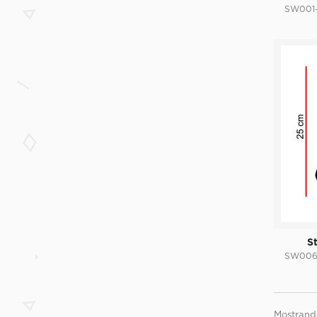
SW001
S
SW00
Mostrando