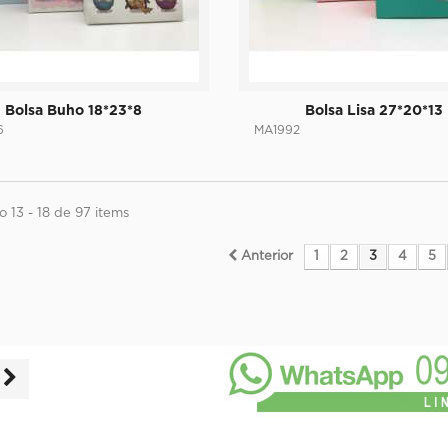
Bolsa Buho 18*23*8
Bolsa Lisa 27*20*13
6
MA1992
 13 - 18 de 97 items
Anterior
1
2
3
4
5