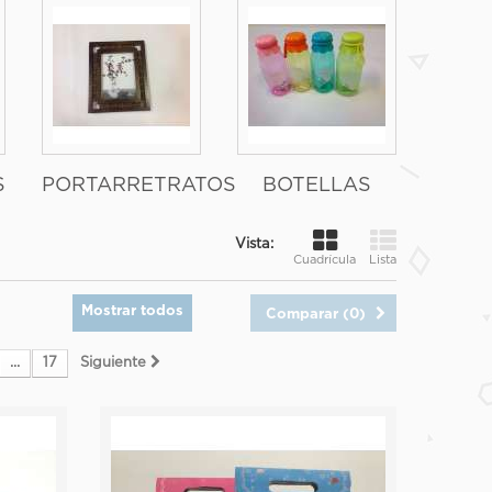
S
PORTARRETRATOS
BOTELLAS
Vista:
Cuadrícula
Lista
Mostrar todos
Comparar (
0
)
...
17
Siguiente