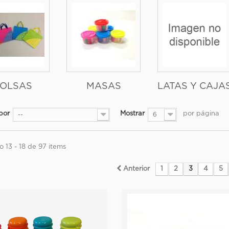
OLSAS
MASAS
LATAS Y CAJA
por
Mostrar
por página
--
6
 13 - 18 de 97 items
Anterior
1
2
3
4
5