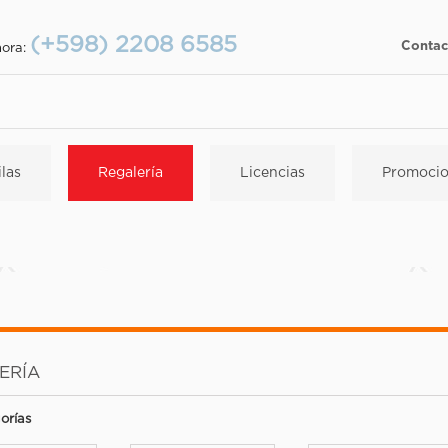
(+598) 2208 6585
Contac
hora:
las
Regalería
Licencias
Promocio
ERÍA
orías