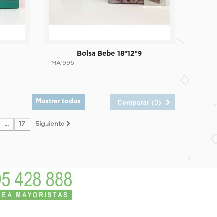
Bolsa Bebe 18*12*9
MA1996
Mostrar todos
Comparar (
0
)
...
17
Siguiente